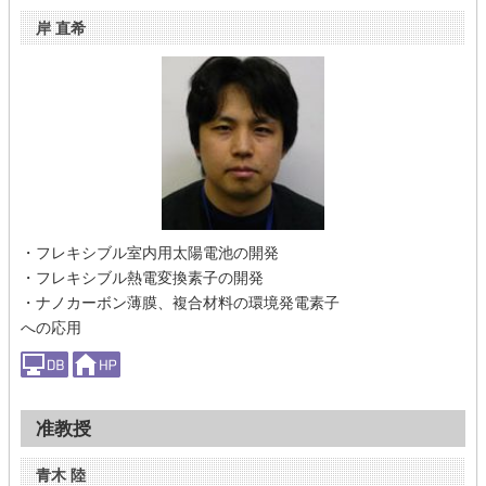
岸 直希
・フレキシブル室内用太陽電池の開発
・フレキシブル熱電変換素子の開発
・ナノカーボン薄膜、複合材料の環境発電素子
への応用
准教授
青木 陸