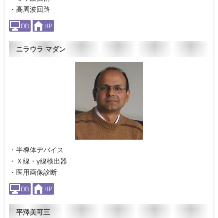
・高周波回路
ニラウラ マダン
・半導体デバイス
・Ｘ線・γ線検出器
・医用画像診断
平澤美可三