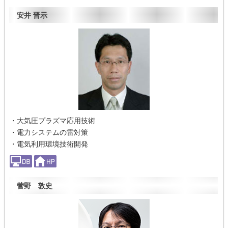
安井 晋示
・大気圧プラズマ応用技術
・電力システムの雷対策
・電気利用環境技術開発
菅野 敦史