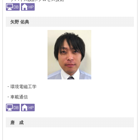
矢野 佑典
・環境電磁工学
・車載通信
唐 成