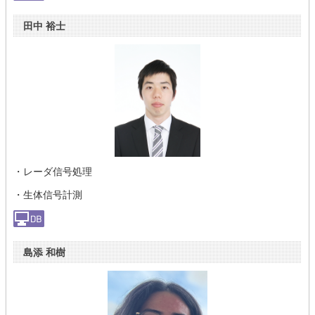
田中 裕士
・レーダ信号処理
・生体信号計測
島添 和樹