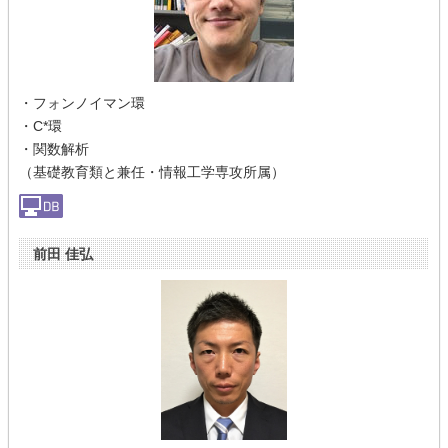
・フォンノイマン環
・C*環
・関数解析
（基礎教育類と兼任・情報工学専攻所属）
前田 佳弘