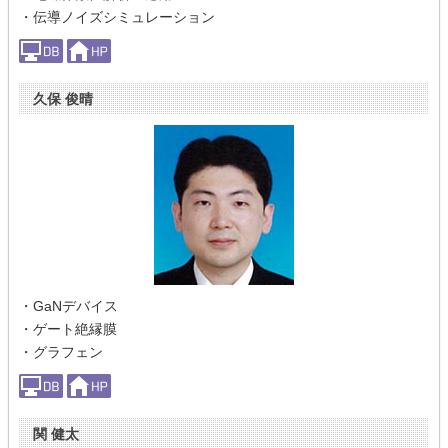
・伝導ノイズシミュレーション
久保 俊晴
・GaNデバイス
・ゲート絶縁膜
・グラフェン
関 健太