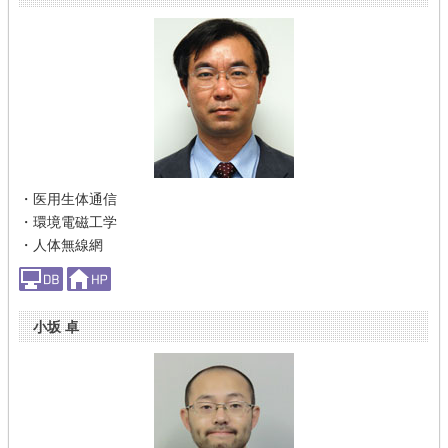
・医用生体通信
・環境電磁工学
・人体無線網
小坂 卓