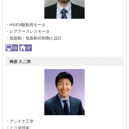
・HV/EV駆動用モータ
・レアアースレスモータ
・低振動・低振動化制御と設計
榊原 久二男
・アンテナ工学
・ミリ波技術