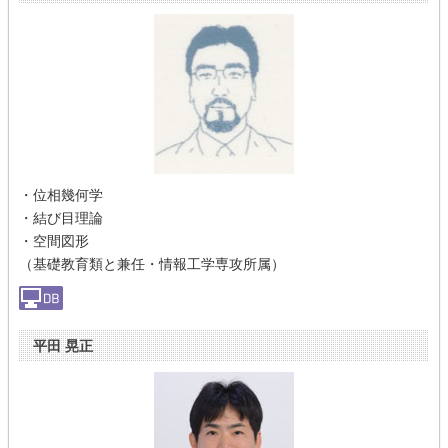
・位相幾何学
・結び目理論
・空間図形
（基礎教育類と兼任・情報工学専攻所属）
平田 晃正