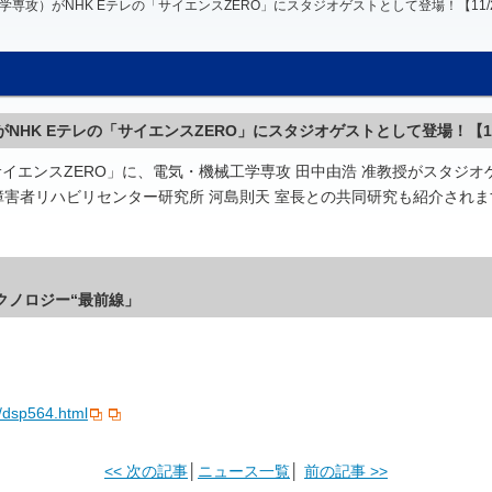
専攻）がNHK Eテレの「サイエンスZERO」にスタジオゲストとして登場！【11/20 
HK Eテレの「サイエンスZERO」にスタジオゲストとして登場！【11/2
サイエンス
ZERO
」に、電気・機械工学専攻 田中由浩 准教授がスタジオ
害者リハビリセンター研究所 河島則天 室長との共同研究も紹介されま
クノロジー
“
最前線」
s/dsp564.html
<< 次の記事
│
ニュース一覧
│
前の記事 >>