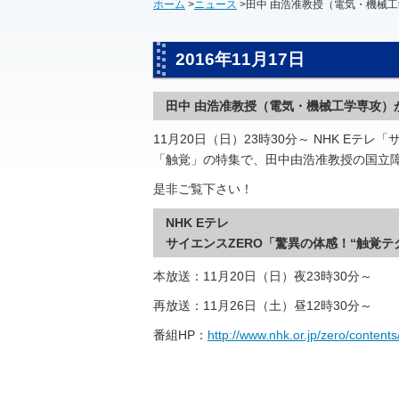
ホーム
>
ニュース
>田中 由浩准教授（電気・機械工学
2016年11月17日
田中 由浩准教授（電気・機械工学専攻）がN
11
月
20
日（日）
23
時
30
分～
NHK E
テレ「
「触覚」の特集で、田中由浩准教授の国立障
是非ご覧下さい！
NHK E
テレ
サイエンス
ZERO
「驚異の体感！
“
触覚テ
本放送：
11
月
20
日（日）夜
23
時
30
分～
再放送：
11
月
26
日（土）昼
12
時
30
分～
番組
HP
：
http://www.nhk.or.jp/zero/content