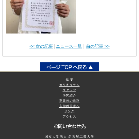
<< 次の記事
│
ニュース一覧
│
前の記事 >>
概 要
カリキュラム
スタッフ
研究紹介
卒業後の進路
入学希望者へ
リンク
アクセス
国立大学法人 名古屋工業大学