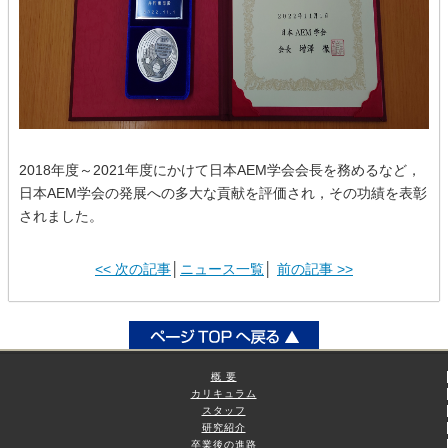
2018年度～2021年度にかけて日本AEM学会会長を務めるなど，
日本AEM学会の発展への多大な貢献を評価され，その功績を表彰
されました。
<< 次の記事
│
ニュース一覧
│
前の記事 >>
概 要
カリキュラム
スタッフ
研究紹介
卒業後の進路